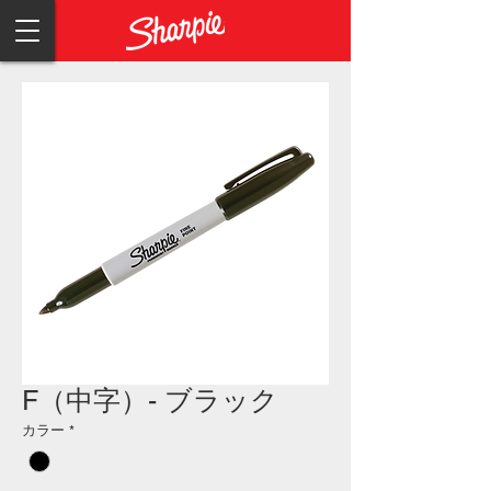
F（中字）- ブラック
カラー
*